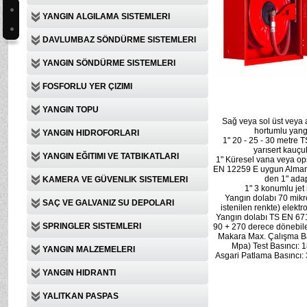
YANGIN ALGILAMA SISTEMLERI
DAVLUMBAZ SÖNDÜRME SISTEMLERI
YANGIN SÖNDÜRME SISTEMLERI
FOSFORLU YER ÇIZIMI
YANGIN TOPU
Sağ veya sol üst veya al
hortumlu yang
YANGIN HIDROFORLARI
1" 20 - 25 - 30 metre
yarısert kauç
YANGIN EĞITIMI VE TATBIKATLARI
1" Küresel vana veya op
EN 12259 E uygun Alman
den 1" adap
KAMERA VE GÜVENLIK SISTEMLERI
1" 3 konumlu jet 
Yangın dolabı 70 mikr
SAÇ VE GALVANIZ SU DEPOLARI
istenilen renkte) elektro
Yangın dolabı TS EN 671
SPRINGLER SISTEMLERI
90 + 270 derece dönebil
Makara Max. Çalışma Ba
Mpa) Test Basıncı: 
YANGIN MALZEMELERI
Asgari Patlama Basıncı: 3
YANGIN HIDRANTI
YALITKAN PASPAS