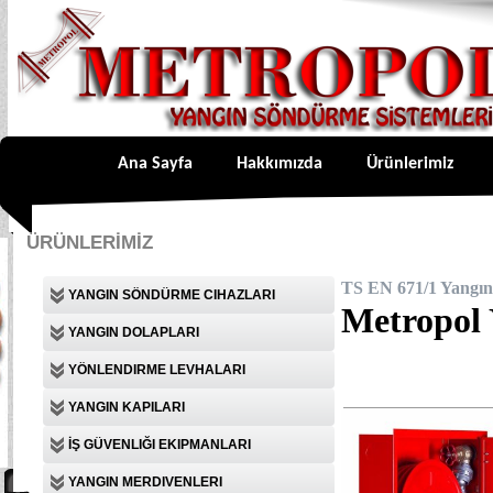
Ana Sayfa
Hakkımızda
Ürünlerimiz
ÜRÜNLERİMİZ
TS EN 671/1 Yangın
YANGIN SÖNDÜRME CIHAZLARI
Metropol 
YANGIN DOLAPLARI
YÖNLENDIRME LEVHALARI
YANGIN KAPILARI
İŞ GÜVENLIĞI EKIPMANLARI
YANGIN MERDIVENLERI