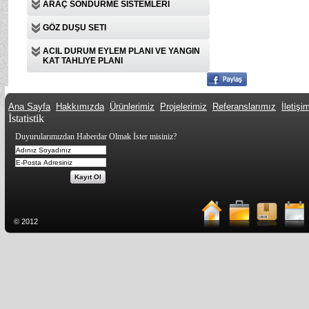
ARAÇ SÖNDÜRME SISTEMLERI
GÖZ DUŞU SETI
ACIL DURUM EYLEM PLANI VE YANGIN
KAT TAHLIYE PLANI
Ana Sayfa
Hakkımızda
Ürünlerimiz
Projelerimiz
Referanslarımız
İletişi
İstatistik
Duyurularımızdan Haberdar Olmak İster misiniz?
© 2012