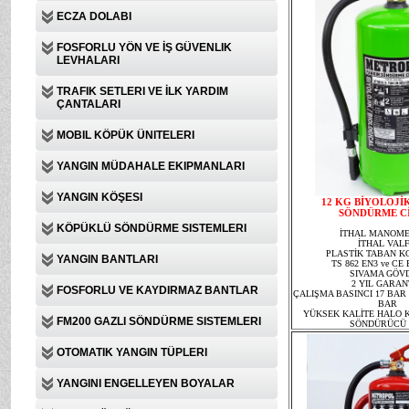
ECZA DOLABI
FOSFORLU YÖN VE İŞ GÜVENLIK
LEVHALARI
TRAFIK SETLERI VE İLK YARDIM
ÇANTALARI
MOBIL KÖPÜK ÜNITELERI
YANGIN MÜDAHALE EKIPMANLARI
YANGIN KÖŞESI
12
KG BİYO
LOJİ
SÖNDÜRME C
KÖPÜKLÜ SÖNDÜRME SISTEMLERI
İTHAL MANOME
İTHAL VALF
PLASTİK TABAN 
YANGIN BANTLARI
TS 862 EN3 ve CE
SIVAMA GÖV
2 YIL GARAN
FOSFORLU VE KAYDIRMAZ BANTLAR
ÇALIŞMA BASINCI 17 BAR 
BAR
YÜKSEK KALİTE HALO 
FM200 GAZLI SÖNDÜRME SISTEMLERI
SÖNDÜRÜCÜ 
OTOMATIK YANGIN TÜPLERI
YANGINI ENGELLEYEN BOYALAR