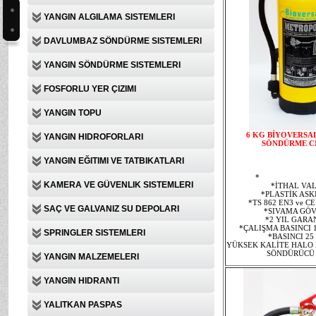
YANGIN ALGILAMA SISTEMLERI
DAVLUMBAZ SÖNDÜRME SISTEMLERI
YANGIN SÖNDÜRME SISTEMLERI
FOSFORLU YER ÇIZIMI
YANGIN TOPU
6
KG BİYOVERSA
YANGIN HIDROFORLARI
SÖNDÜRME C
YANGIN EĞITIMI VE TATBIKATLARI
*
İTHAL MANOM
KAMERA VE GÜVENLIK SISTEMLERI
*İTHAL VAL
*PLASTİK ASK
*TS 862 EN3 ve C
SAÇ VE GALVANIZ SU DEPOLARI
*SIVAMA GÖ
*2 YIL GARA
*ÇALIŞMA BASINCI 
SPRINGLER SISTEMLERI
*BASINCI 25
YÜKSEK KALİTE HALO 
SÖNDÜRÜCÜ
YANGIN MALZEMELERI
YANGIN HIDRANTI
YALITKAN PASPAS