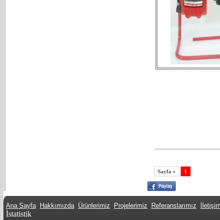
Sayfa »
1
Ana Sayfa
Hakkımızda
Ürünlerimiz
Projelerimiz
Referanslarımız
İletişi
İstatistik