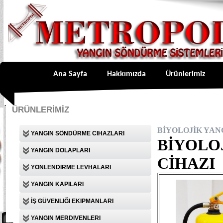
Ana Sayfa
Hakkımızda
Ürünlerimiz
ÜRÜNLERİMİZ
BİYOLOJİK YAN
YANGIN SÖNDÜRME CIHAZLARI
BİYOLO
YANGIN DOLAPLARI
CİHAZI
YÖNLENDIRME LEVHALARI
YANGIN KAPILARI
İŞ GÜVENLIĞI EKIPMANLARI
YANGIN MERDIVENLERI